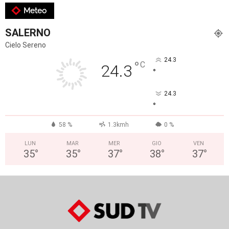
Meteo
SALERNO
Cielo Sereno
24.3
°
C
24.3
°
24.3
°
58 %
1.3kmh
0 %
LUN
MAR
MER
GIO
VEN
35
°
35
°
37
°
38
°
37
°