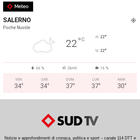
Meteo
SALERNO
Poche Nuvole
°
22
°
C
22
°
22
66 %
2kmh
16 %
VEN
SAB
DOM
LUN
MAR
34
°
34
°
37
°
37
°
30
°
Notizie e approfondimenti di cronaca, politica e sport – canale 114 DTT e