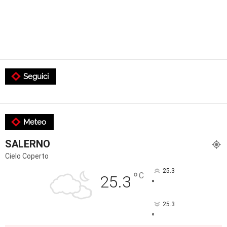
Seguici
Meteo
SALERNO
Cielo Coperto
25.3
°
C
25.3
°
25.3
°