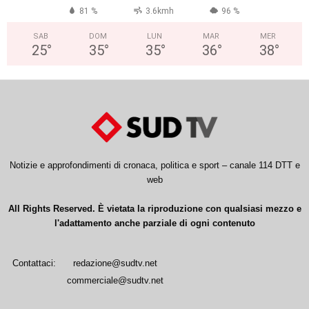
81 %
3.6kmh
96 %
SAB
DOM
LUN
MAR
MER
25
°
35
°
35
°
36
°
38
°
Notizie e approfondimenti di cronaca, politica e sport – canale 114 DTT e
web
All Rights Reserved. È vietata la riproduzione con qualsiasi mezzo e
l'adattamento anche parziale di ogni contenuto
Contattaci:
redazione@sudtv.net
commerciale@sudtv.net