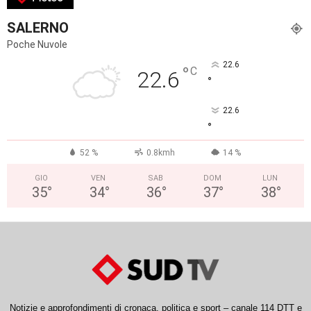
SALERNO
Poche Nuvole
22.6
°
C
22.6
°
22.6
°
52 %
0.8kmh
14 %
GIO
VEN
SAB
DOM
LUN
35
°
34
°
36
°
37
°
38
°
Notizie e approfondimenti di cronaca, politica e sport – canale 114 DTT e