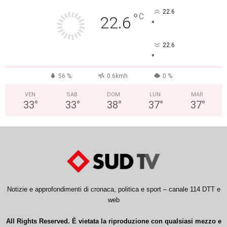
22.6
°
C
22.6
°
22.6
°
56 %
0.6kmh
0 %
VEN
SAB
DOM
LUN
MAR
33
°
33
°
38
°
37
°
37
°
Notizie e approfondimenti di cronaca, politica e sport – canale 114 DTT e
web
All Rights Reserved. È vietata la riproduzione con qualsiasi mezzo e