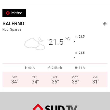
Meteo
SALERNO
Nubi Sparse
21.5
°
C
21.5
°
21.5
°
60 %
2.5kmh
51 %
GIO
VEN
SAB
DOM
LUN
34
°
34
°
36
°
38
°
31
°