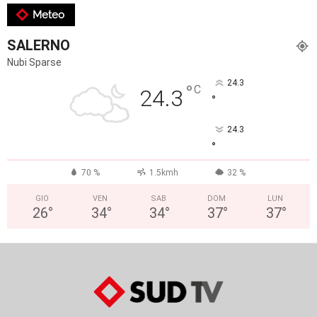
Meteo
SALERNO
Nubi Sparse
24.3
°
C
24.3
°
24.3
°
70 %
1.5kmh
32 %
GIO
VEN
SAB
DOM
LUN
26
°
34
°
34
°
37
°
37
°