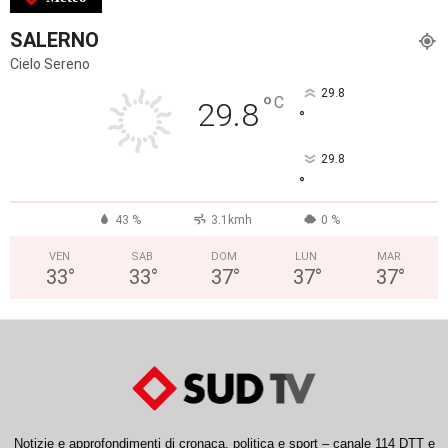
SALERNO
Cielo Sereno
29.8
°
C
29.8
°
29.8
°
43 %
3.1kmh
0 %
VEN
SAB
DOM
LUN
MAR
33
°
33
°
37
°
37
°
37
°
Notizie e approfondimenti di cronaca, politica e sport – canale 114 DTT e