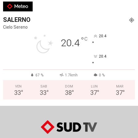
Meteo
SALERNO
Cielo Sereno
20.4
°
C
20.4
°
20.4
°
67 %
1.7kmh
0 %
VEN
SAB
DOM
LUN
MAR
33
°
33
°
38
°
37
°
37
°