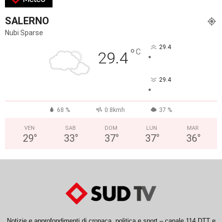
SALERNO
Nubi Sparse
29.4
°
C
29.4
°
29.4
°
68 %
0.8kmh
37 %
VEN
SAB
DOM
LUN
MAR
29
°
33
°
37
°
37
°
36
°
Notizie e approfondimenti di cronaca, politica e sport – canale 114 DTT e