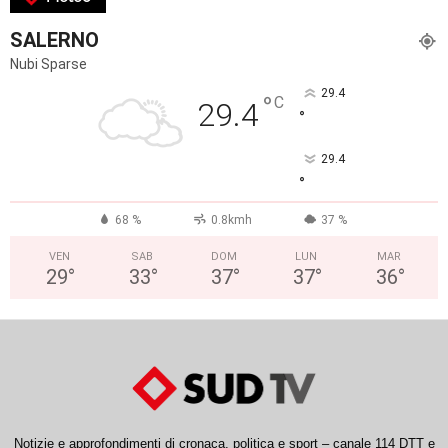
SALERNO
Nubi Sparse
29.4
°
C
29.4
°
29.4
°
68 %
0.8kmh
37 %
VEN
SAB
DOM
LUN
MAR
29
°
33
°
37
°
37
°
36
°
Notizie e approfondimenti di cronaca, politica e sport – canale 114 DTT e