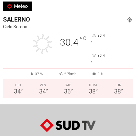
Meteo
SALERNO
Cielo Sereno
30.4
°
C
30.4
°
30.4
°
37 %
2.7kmh
0 %
GIO
VEN
SAB
DOM
LUN
34
°
34
°
36
°
38
°
38
°