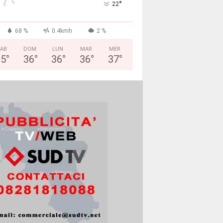
°
22
68 %
0.4kmh
2 %
AB
DOM
LUN
MAR
MER
35
°
36
°
36
°
36
°
37
°