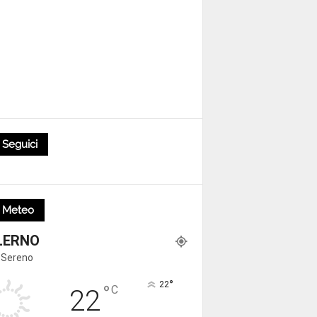
Seguici
Meteo
LERNO
 Sereno
°
22
°
C
22