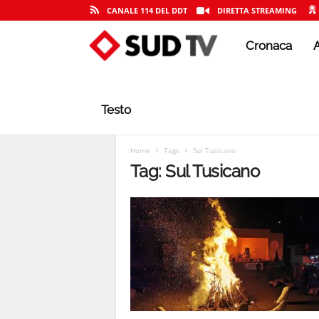
CANALE 114 DEL DDT
DIRETTA STREAMING
Cronaca
A
S
U
Testo
D
Home
Tags
Sul Tusicano
Tag: Sul Tusicano
T
V
|