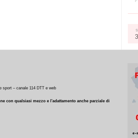
S
a e sport – canale 114 DTT e web
ione con qualsiasi mezzo e l'adattamento anche parziale di