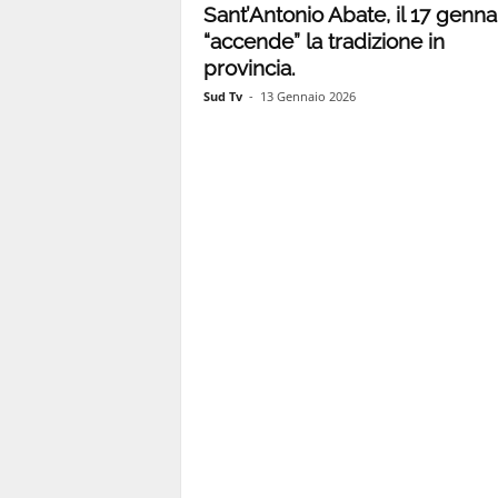
Sant’Antonio Abate, il 17 gennai
“accende” la tradizione in
1
provincia.
Sud Tv
-
13 Gennaio 2026
1
4
|