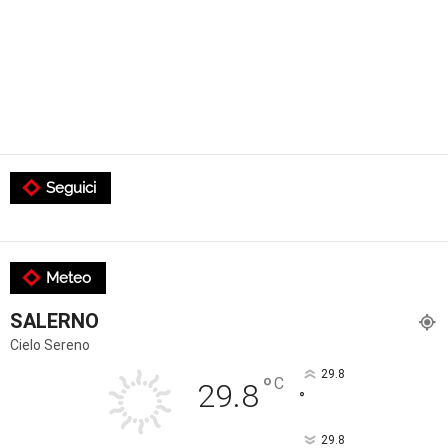
Seguici
Meteo
SALERNO
Cielo Sereno
29.8
°
C
29.8
°
29.8