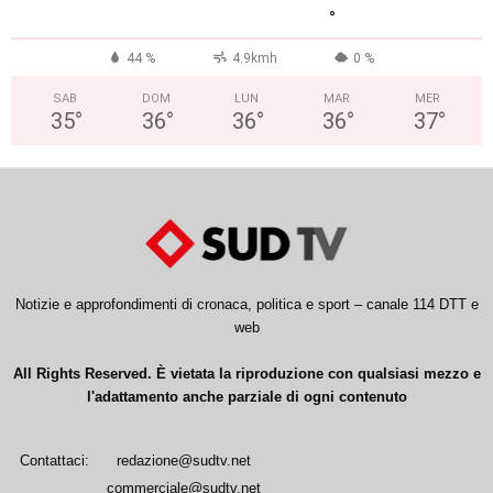
°
44 %
4.9kmh
0 %
SAB
DOM
LUN
MAR
MER
35
°
36
°
36
°
36
°
37
°
Notizie e approfondimenti di cronaca, politica e sport – canale 114 DTT e
web
All Rights Reserved. È vietata la riproduzione con qualsiasi mezzo e
l'adattamento anche parziale di ogni contenuto
Contattaci:
redazione@sudtv.net
commerciale@sudtv.net