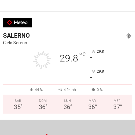
Meteo
SALERNO
Cielo Sereno
29.8
°
C
29.8
°
29.8
°
44 %
4.9kmh
0 %
SAB
DOM
LUN
MAR
MER
35
°
36
°
36
°
36
°
37
°