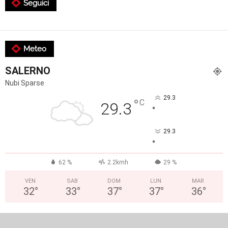
Seguici
Meteo
SALERNO
Nubi Sparse
29.3
°
C
29.3
°
29.3
°
62 %
2.2kmh
29 %
VEN
SAB
DOM
LUN
MAR
32
°
33
°
37
°
37
°
36
°