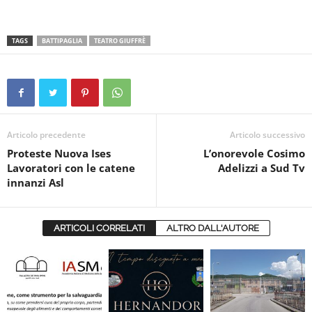
TAGS
BATTIPAGLIA
TEATRO GIUFFRÈ
Articolo precedente
Articolo successivo
Proteste Nuova Ises
L’onorevole Cosimo
Lavoratori con le catene
Adelizzi a Sud Tv
innanzi Asl
ARTICOLI CORRELATI
ALTRO DALL'AUTORE