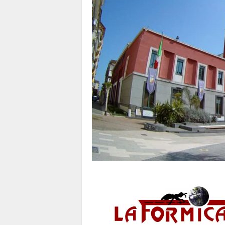
1
1
4
|