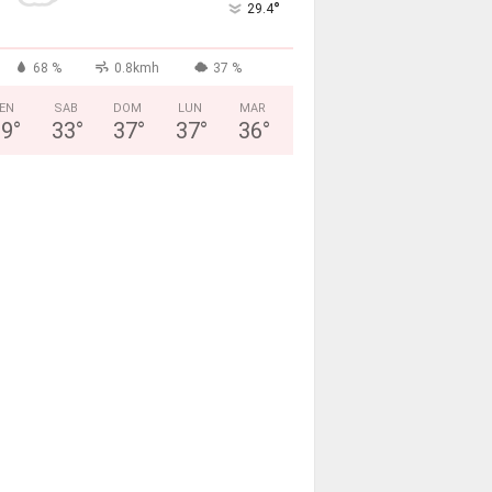
°
29.4
68 %
0.8kmh
37 %
EN
SAB
DOM
LUN
MAR
29
°
33
°
37
°
37
°
36
°