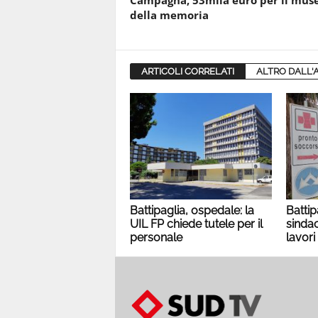
Campagna, 53mila euro per il mus
della memoria
ARTICOLI CORRELATI
ALTRO DALL'
Battipaglia, ospedale: la
Battip
UIL FP chiede tutele per il
sindac
personale
lavori