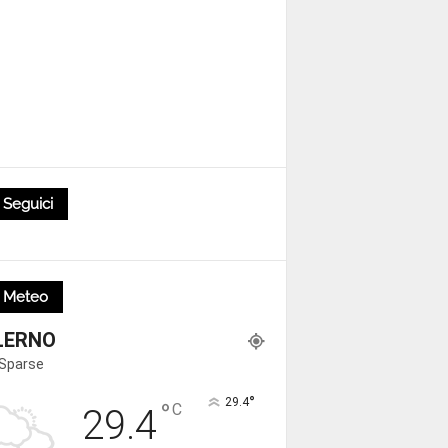
Seguici
Meteo
LERNO
 Sparse
°
29.4
°
C
29.4