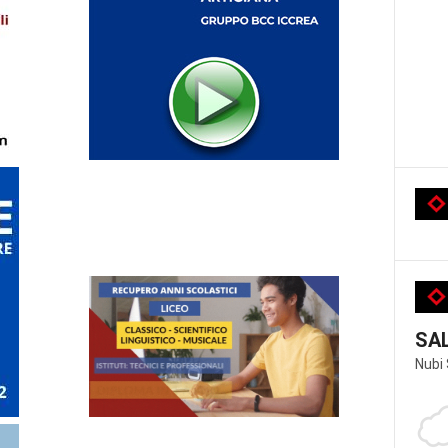
SA
Nubi