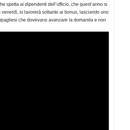
che spetta ai dipendenti dell’ufficio, che quest’anno si
a venerdì, si lavorerà soltanto ai bonus, lasciando uno
ttipagliesi che dovevano avanzare la domanda e non