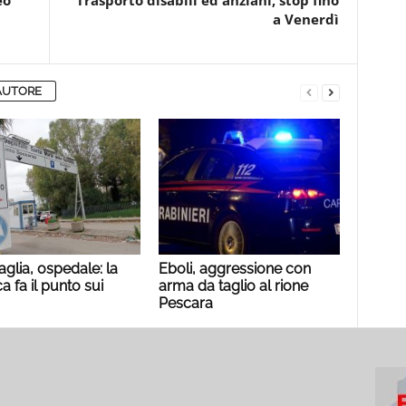
eo
Trasporto disabili ed anziani, stop fino
a Venerdì
AUTORE
aglia, ospedale: la
Eboli, aggressione con
a fa il punto sui
arma da taglio al rione
Pescara