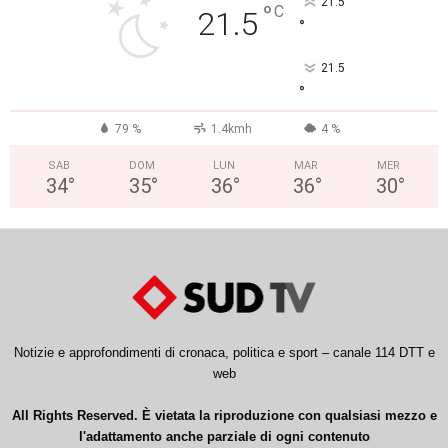
21.5
°
C
21.5
°
21.5
°
79 %
1.4kmh
4 %
SAB
DOM
LUN
MAR
MER
34
°
35
°
36
°
36
°
30
°
Notizie e approfondimenti di cronaca, politica e sport – canale 114 DTT e
web
All Rights Reserved. È vietata la riproduzione con qualsiasi mezzo e
l'adattamento anche parziale di ogni contenuto