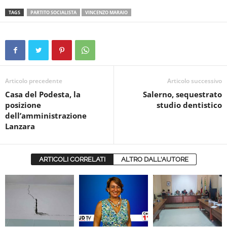
TAGS
PARTITO SOCIALISTA
VINCENZO MARAIO
Articolo precedente
Articolo successivo
Casa del Podesta, la
Salerno, sequestrato
posizione
studio dentistico
dell’amministrazione
Lanzara
ARTICOLI CORRELATI
ALTRO DALL'AUTORE