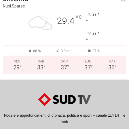
Nubi Sparse
29.4
°
C
29.4
°
29.4
°
68 %
0.8kmh
37 %
VEN
SAB
DOM
LUN
MAR
29
°
33
°
37
°
37
°
36
°
Notizie e approfondimenti di cronaca, politica e sport – canale 114 DTT e
web