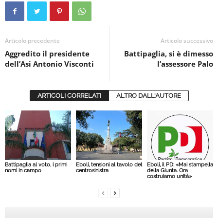
Articolo precedente
Articolo successivo
Aggredito il presidente
Battipaglia, si è dimesso
dell’Asi Antonio Visconti
l’assessore Palo
ARTICOLI CORRELATI
ALTRO DALL'AUTORE
Battipaglia al voto, i primi
Eboli, tensioni al tavolo del
Eboli, il PD: «Mai stampella
nomi in campo
centrosinistra
della Giunta. Ora
costruiamo unità»