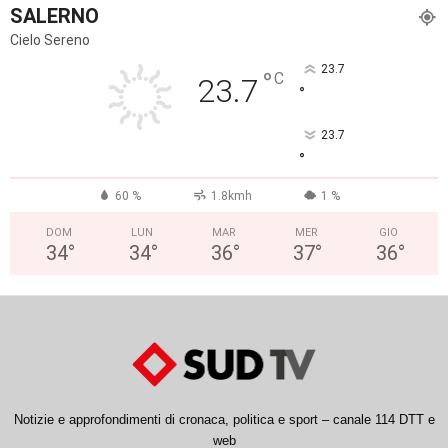
SALERNO
Cielo Sereno
23.7
°
C
23.7
°
23.7
°
60 %
1.8kmh
1 %
DOM
LUN
MAR
MER
GIO
34
°
34
°
36
°
37
°
36
°
Notizie e approfondimenti di cronaca, politica e sport – canale 114 DTT e
web