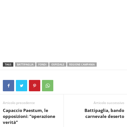
TAGS
BATTIPAGLIA
FONDI
OSPEDALE
REGIONE CAMPANIA
Articolo precedente
Articolo successivo
Capaccio Paestum, le
Battipaglia, bando
opposizioni: “operazione
carnevale deserto
verità”