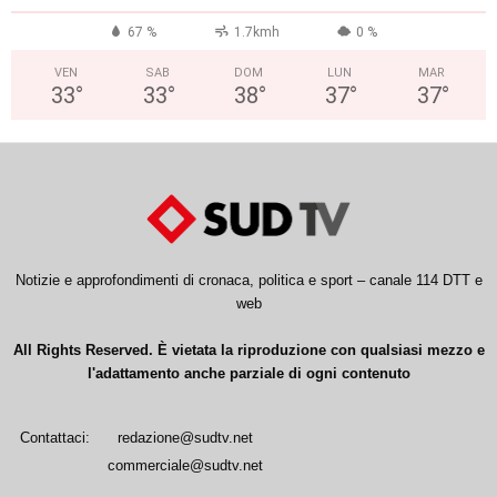
67 %
1.7kmh
0 %
VEN
SAB
DOM
LUN
MAR
33
°
33
°
38
°
37
°
37
°
Notizie e approfondimenti di cronaca, politica e sport – canale 114 DTT e
web
All Rights Reserved. È vietata la riproduzione con qualsiasi mezzo e
l'adattamento anche parziale di ogni contenuto
Contattaci:
redazione@sudtv.net
commerciale@sudtv.net