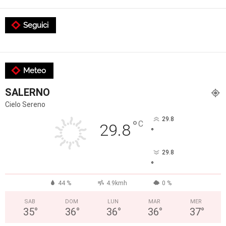
Seguici
Meteo
SALERNO
Cielo Sereno
29.8
°
C
29.8
°
29.8
°
44 %
4.9kmh
0 %
SAB
DOM
LUN
MAR
MER
35
°
36
°
36
°
36
°
37
°