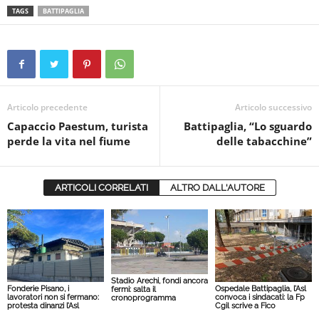
TAGS
BATTIPAGLIA
Articolo precedente
Articolo successivo
Capaccio Paestum, turista
Battipaglia, “Lo sguardo
perde la vita nel fiume
delle tabacchine”
ARTICOLI CORRELATI
ALTRO DALL'AUTORE
Stadio Arechi, fondi ancora
Fonderie Pisano, i
Ospedale Battipaglia, l’Asl
fermi: salta il
lavoratori non si fermano:
convoca i sindacati: la Fp
cronoprogramma
protesta dinanzi l’Asl
Cgil scrive a Fico