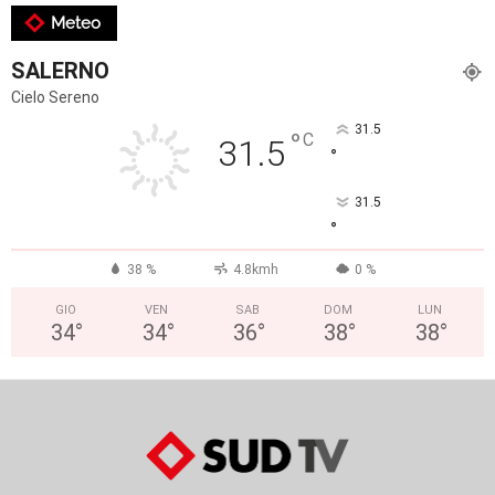
Meteo
SALERNO
Cielo Sereno
31.5
°
C
31.5
°
31.5
°
38 %
4.8kmh
0 %
GIO
VEN
SAB
DOM
LUN
34
°
34
°
36
°
38
°
38
°