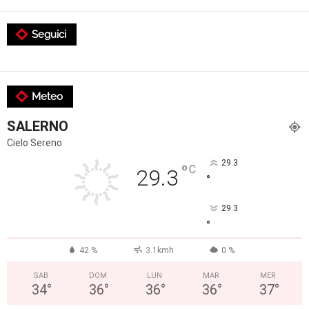
Seguici
Meteo
SALERNO
Cielo Sereno
29.3
°
C
29.3
°
29.3
°
42 %
3.1kmh
0 %
SAB
DOM
LUN
MAR
MER
34
°
36
°
36
°
36
°
37
°