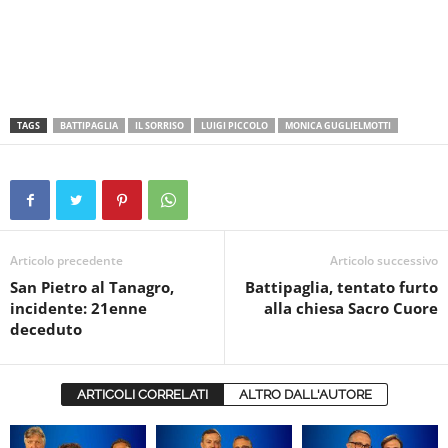
TAGS
BATTIPAGLIA
IL SORRISO
LUIGI PICCOLO
MONICA GUGLIELMOTTI
Articolo precedente
Articolo successivo
San Pietro al Tanagro,
Battipaglia, tentato furto
incidente: 21enne
alla chiesa Sacro Cuore
deceduto
ARTICOLI CORRELATI
ALTRO DALL'AUTORE