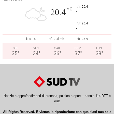
20.4
°
C
20.4
°
20.4
°
61 %
2.4kmh
25 %
GIO
VEN
SAB
DOM
LUN
35
°
34
°
36
°
37
°
38
°
Notizie e approfondimenti di cronaca, politica e sport – canale 114 DTT e
web
All Rights Reserved. È vietata la riproduzione con qualsiasi mezzo e