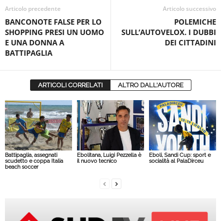
Articolo precedente
Articolo successivo
BANCONOTE FALSE PER LO
POLEMICHE
SHOPPING PRESI UN UOMO
SULL’AUTOVELOX. I DUBBI
E UNA DONNA A
DEI CITTADINI
BATTIPAGLIA
ARTICOLI CORRELATI
ALTRO DALL'AUTORE
Battipaglia, assegnati
Ebolitana, Luigi Pezzella è
Eboli, Sandi Cup: sport e
scudetto e coppa Italia
il nuovo tecnico
socialità al PalaDirceu
beach soccer