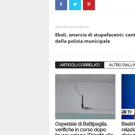
Articolo precedente
Eboli, smercio di stupefacenti: cont
della polizia municipale
ARTICOLI CORRELATI
ALTRO DALL'
Ospedale di Battipaglia,
Beatri
verifiche in corso dopo
relazio