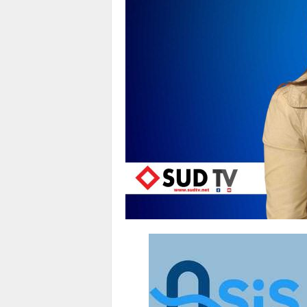
1
1
4
|