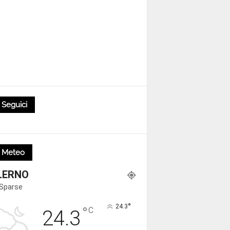
Seguici
Meteo
LERNO
 Sparse
°
24.3
°
C
24.3