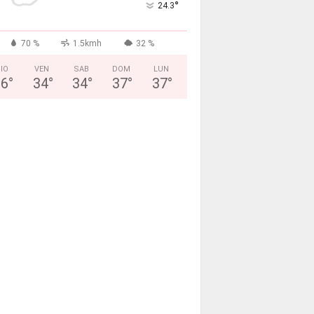
°
24.3
70 %
1.5kmh
32 %
IO
VEN
SAB
DOM
LUN
26
°
34
°
34
°
37
°
37
°