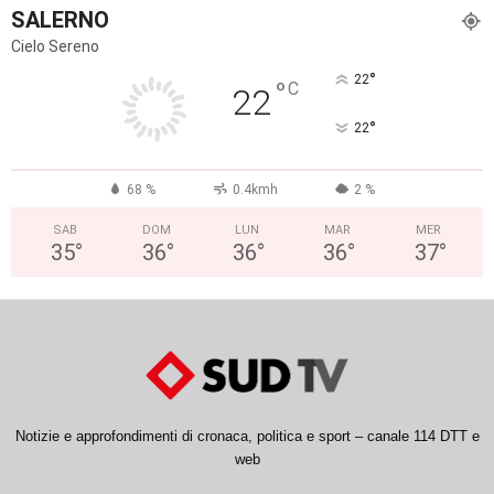
SALERNO
Cielo Sereno
°
22
°
C
22
°
22
68 %
0.4kmh
2 %
SAB
DOM
LUN
MAR
MER
35
°
36
°
36
°
36
°
37
°
Notizie e approfondimenti di cronaca, politica e sport – canale 114 DTT e
web