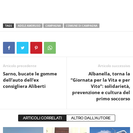
TAGS
ADELE AMORUSO
CAMPAGNA
COMUNE DI CAMPAGNA
Articolo precedente
Articolo successivo
Sarno, bucate le gomme
Albanella, torna la
dell’auto dell’ex
“Giornata per la Vita e per
consigliera Aliberti
Vito”: solidarietà,
prevenzione e cultura del
primo soccorso
ARTICOLI CORRELATI
ALTRO DALL'AUTORE