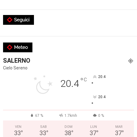
Seguici
Meteo
SALERNO
Cielo Sereno
20.4
°
C
20.4
°
20.4
°
67 %
1.7kmh
0 %
VEN
SAB
DOM
LUN
MAR
33
°
33
°
38
°
37
°
37
°