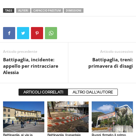
TAGS
ALFIERI
CAPACCIO PAESTUM
DIMISSIONI
Articolo precedente
Articolo successivo
Battipaglia, incidente:
Battipaglia, treni:
appello per rintracciare
primavera di disagi
Alessia
ARTICOLI CORRELATI
ALTRO DALL'AUTORE
Battipaglia, al via la
Battipaglia, l’ospedale
Ruggi, firmato il primo