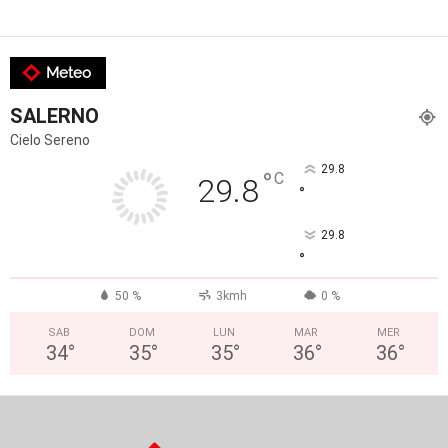
Meteo
SALERNO
Cielo Sereno
29.8
°
C
29.8
°
29.8
°
50 %
3kmh
0 %
SAB
DOM
LUN
MAR
MER
34
°
35
°
35
°
36
°
36
°