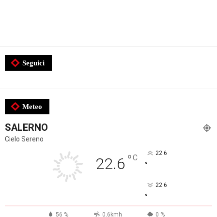
Seguici
Meteo
SALERNO
Cielo Sereno
22.6
°
C
22.6
°
22.6
°
56 %
0.6kmh
0 %