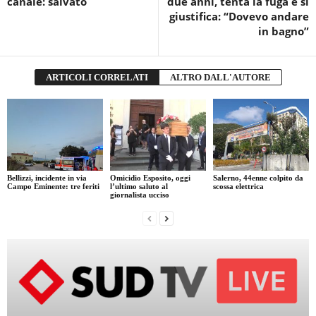
canale: salvato
due anni, tenta la fuga e si
giustifica: “Dovevo andare
in bagno”
ARTICOLI CORRELATI
ALTRO DALL'AUTORE
Bellizzi, incidente in via
Omicidio Esposito, oggi
Salerno, 44enne colpito da
Campo Eminente: tre feriti
l’ultimo saluto al
scossa elettrica
giornalista ucciso