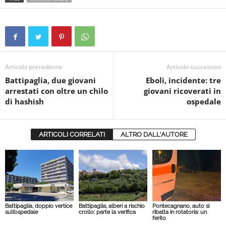
Articolo precedente
Articolo successivo
Battipaglia, due giovani
Eboli, incidente: tre
arrestati con oltre un chilo
giovani ricoverati in
di hashish
ospedale
ARTICOLI CORRELATI
ALTRO DALL'AUTORE
Battipaglia, doppio vertice
Battipaglia, alberi a rischio
Pontecagnano, auto si
sull’ospedale
crollo: parte la verifica
ribalta in rotatoria: un
ferito