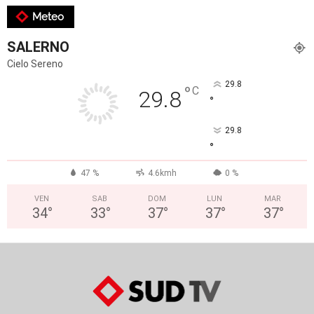
Meteo
SALERNO
Cielo Sereno
29.8
°
C
29.8
°
29.8
°
47 %
4.6kmh
0 %
VEN
SAB
DOM
LUN
MAR
34
°
33
°
37
°
37
°
37
°