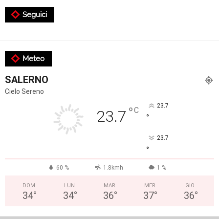
Seguici
Meteo
SALERNO
Cielo Sereno
23.7
°
C
23.7
°
23.7
°
60 %
1.8kmh
1 %
DOM
LUN
MAR
MER
GIO
34
°
34
°
36
°
37
°
36
°