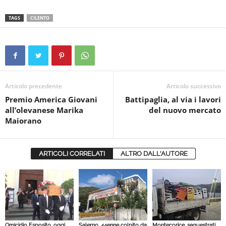
TAGS
CILENTO
Articolo precedente
Articolo successivo
Premio America Giovani
Battipaglia, al via i lavori
all’olevanese Marika
del nuovo mercato
Maiorano
ARTICOLI CORRELATI
ALTRO DALL'AUTORE
Omicidio Esposito, oggi
Salerno, 44enne colpito da
Montecorice, sequestrati