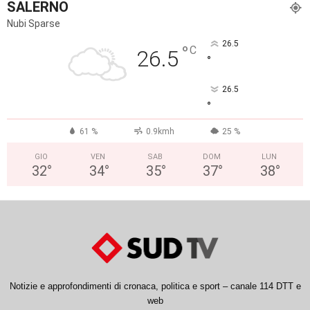
SALERNO
Nubi Sparse
26.5
°
C
26.5
°
26.5
°
61 %
0.9kmh
25 %
GIO
VEN
SAB
DOM
LUN
32
°
34
°
35
°
37
°
38
°
Notizie e approfondimenti di cronaca, politica e sport – canale 114 DTT e
web