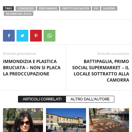
TAGS
CONGRESSO
ENZO MARAIO
PARTITO SOCIALISTA
PSI
SALERNO
SILVANO DEL DUCA
Articolo precedente
Articolo successivo
IMMONDIZIA E PLASTICA
BATTIPAGLIA, PRIMO
BRUCIATA – NON SI PLACA
SOCIAL SUPERMARKET – IL
LA PREOCCUPAZIONE
LOCALE SOTTRATTO ALLA
CAMORRA
ARTICOLI CORRELATI
ALTRO DALL'AUTORE