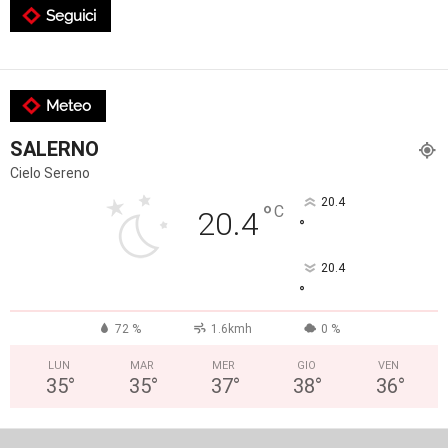
Seguici
Meteo
SALERNO
Cielo Sereno
20.4
°
C
20.4
°
20.4
°
72 %
1.6kmh
0 %
LUN
MAR
MER
GIO
VEN
35
°
35
°
37
°
38
°
36
°