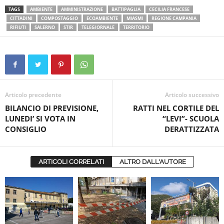
TAGS
AMBIENTE
AMMINISTRAZIONE
BATTIPAGLIA
CECILIA FRANCESE
CITTADINI
COMPOSTAGGIO
ECOAMBIENTE
MIASMI
REGIONE CAMPANIA
RIFIUTI
SALERNO
STIR
TELEGIORNALE
TERRITORIO
Articolo precedente
Articolo successivo
BILANCIO DI PREVISIONE,
RATTI NEL CORTILE DEL
LUNEDI’ SI VOTA IN
“LEVI”- SCUOLA
CONSIGLIO
DERATTIZZATA
ARTICOLI CORRELATI
ALTRO DALL'AUTORE