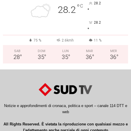
28.2
°
C
28.2
°
28.2
°
75 %
2.6kmh
11 %
SAB
DOM
LUN
MAR
MER
28
°
35
°
35
°
36
°
36
°
Notizie e approfondimenti di cronaca, politica e sport – canale 114 DTT e
web
All Rights Reserved. È vietata la riproduzione con qualsiasi mezzo e
l'adattamento anche parziale di ogni contenuto