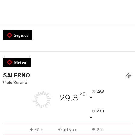
Seguici
Meteo
SALERNO
Cielo Sereno
29.8
°
C
29.8
°
29.8
°
43 %
3.1kmh
0 %