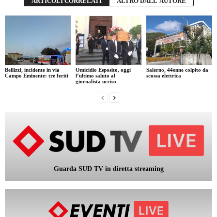
ARTICOLI CORRELATI
ALTRO DALL'AUTORE
Bellizzi, incidente in via
Omicidio Esposito, oggi
Salerno, 44enne colpito da
Campo Eminente: tre feriti
l’ultimo saluto al
scossa elettrica
giornalista ucciso
Guarda SUD TV in diretta streaming