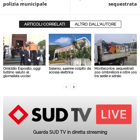
polizia municipale
sequestrata
ARTICOLI CORRELATI
ALTRO DALL'AUTORE
Omicidio Esposito, oggi
Salerno, 44enne colpito da
Montecorice, sequestrati
l’ultimo saluto al
scossa elettrica
200 ombrelloni e oltre 100
giornalista ucciso
tra sedie e sdraio
Guarda SUD TV in diretta streaming