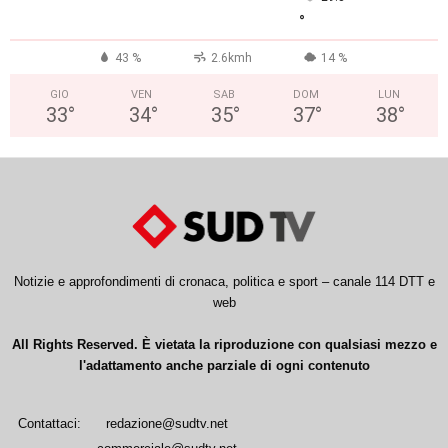
°
43 %
2.6kmh
14 %
GIO
VEN
SAB
DOM
LUN
33
°
34
°
35
°
37
°
38
°
Notizie e approfondimenti di cronaca, politica e sport – canale 114 DTT e
web
All Rights Reserved. È vietata la riproduzione con qualsiasi mezzo e
l'adattamento anche parziale di ogni contenuto
Contattaci:
redazione@sudtv.net