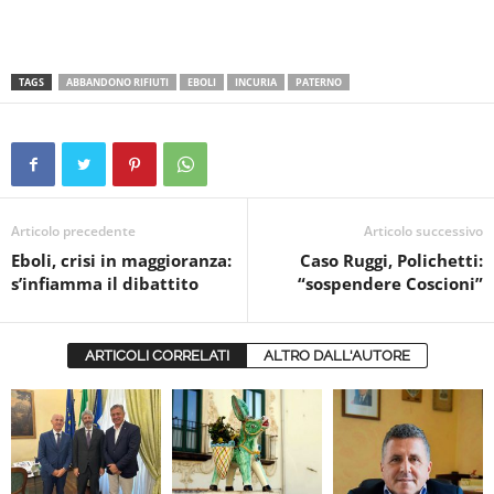
TAGS
ABBANDONO RIFIUTI
EBOLI
INCURIA
PATERNO
Articolo precedente
Articolo successivo
Eboli, crisi in maggioranza:
Caso Ruggi, Polichetti:
s’infiamma il dibattito
“sospendere Coscioni”
ARTICOLI CORRELATI
ALTRO DALL'AUTORE