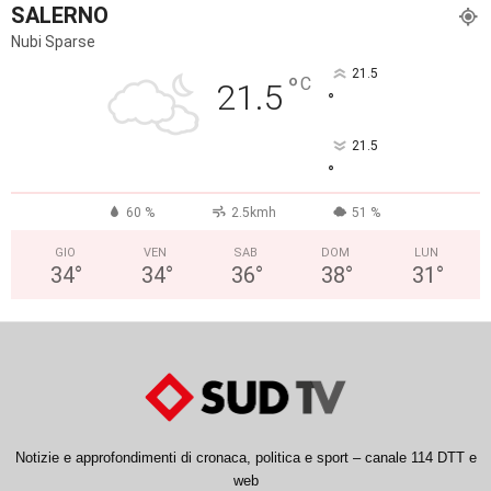
SALERNO
Nubi Sparse
21.5
°
C
21.5
°
21.5
°
60 %
2.5kmh
51 %
GIO
VEN
SAB
DOM
LUN
34
°
34
°
36
°
38
°
31
°
Notizie e approfondimenti di cronaca, politica e sport – canale 114 DTT e
web