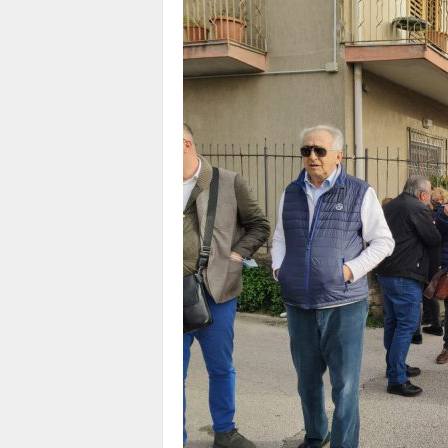
1
1
4
|