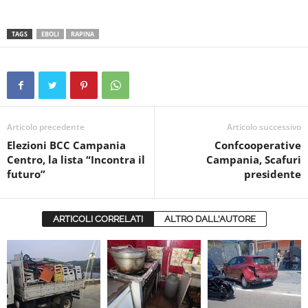
TAGS
EBOLI
RAPINA
Articolo precedente
Articolo successivo
Elezioni BCC Campania
Confcooperative
Centro, la lista “Incontra il
Campania, Scafuri
futuro”
presidente
ARTICOLI CORRELATI
ALTRO DALL'AUTORE