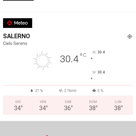
Meteo
SALERNO
Cielo Sereno
30.4
°
C
30.4
°
30.4
°
37 %
2.7kmh
0 %
GIO
VEN
SAB
DOM
LUN
34
°
34
°
36
°
38
°
38
°