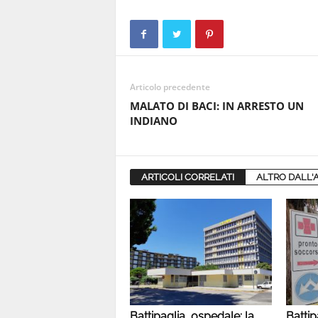
Articolo precedente
MALATO DI BACI: IN ARRESTO UN
INDIANO
ARTICOLI CORRELATI
ALTRO DALL'
Battipaglia, ospedale: la
Battip