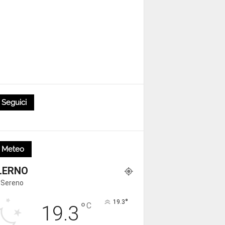
Seguici
Meteo
LERNO
 Sereno
°
19.3
°
C
19.3