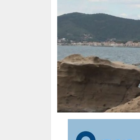
1
1
4
|