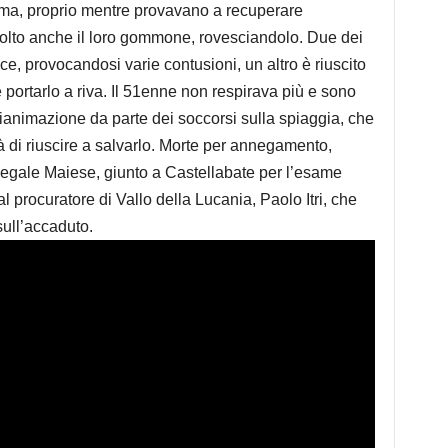
, ma, proprio mentre provavano a recuperare
volto anche il loro gommone, rovesciandolo. Due dei
occe, provocandosi varie contusioni, un altro è riuscito
 portarlo a riva. Il 51enne non respirava più e sono
di rianimazione da parte dei soccorsi sulla spiaggia, che
ità di riuscire a salvarlo. Morte per annegamento,
legale Maiese, giunto a Castellabate per l’esame
l procuratore di Vallo della Lucania, Paolo Itri, che
sull’accaduto.