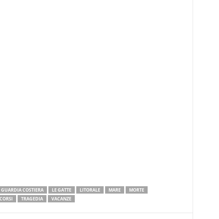
GUARDIA COSTIERA
LE GATTE
LITORALE
MARE
MORTE
CORSI
TRAGEDIA
VACANZE