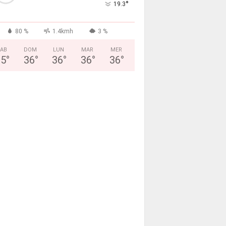
°
19.3
80 %
1.4kmh
3 %
AB
DOM
LUN
MAR
MER
35
°
36
°
36
°
36
°
36
°