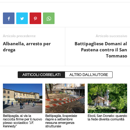
Articolo precedente
Articolo successivo
Albanella, arresto per
Battipagliese Domani al
droga
Pastena contro il San
Tommaso
ARTICOLI CORRELATI
ALTRO DALL'AUTORE
Battipaglia, al via la
Battipaglia, l’ospedale
Eboli, San Donato: quando
raccolta firme per il nuovo
riapre a settembre:
la fede diventa comunità
plesso scolastico “J.F.
nessuna emergenza
Kennedy”
strutturale