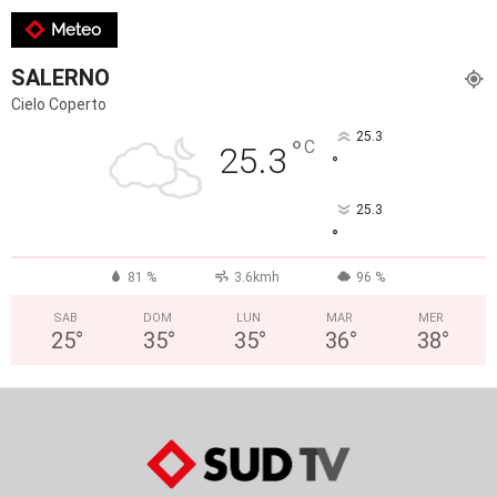
Meteo
SALERNO
Cielo Coperto
25.3
°
C
25.3
°
25.3
°
81 %
3.6kmh
96 %
SAB
DOM
LUN
MAR
MER
25
°
35
°
35
°
36
°
38
°