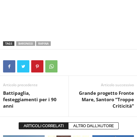
TAGS
BARONISSI
RAPINA
Articolo precedente
Articolo successivo
Battipaglia,
Grande progetto Fronte
festeggiamenti per i 90
Mare, Santoro “Troppe
anni
Criticità”
ARTICOLI CORRELATI
ALTRO DALL'AUTORE