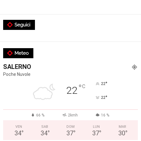
Seguici
Meteo
SALERNO
Poche Nuvole
°
22
°
C
22
°
22
66 %
2kmh
16 %
VEN
SAB
DOM
LUN
MAR
34
°
34
°
37
°
37
°
30
°