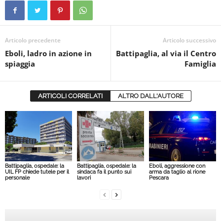
Articolo precedente
Articolo successivo
Eboli, ladro in azione in
Battipaglia, al via il Centro
spiaggia
Famiglia
ARTICOLI CORRELATI
ALTRO DALL'AUTORE
Battipaglia, ospedale: la
Battipaglia, ospedale: la
Eboli, aggressione con
UIL FP chiede tutele per il
sindaca fa il punto sui
arma da taglio al rione
personale
lavori
Pescara