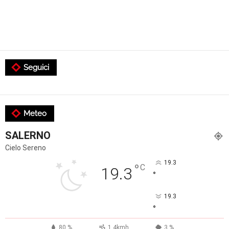
Seguici
Meteo
SALERNO
Cielo Sereno
19.3
°
C
19.3
°
19.3
°
80 %
1.4kmh
3 %