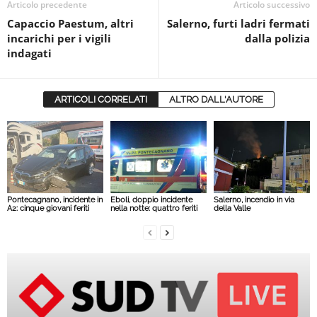
Articolo precedente
Articolo successivo
Capaccio Paestum, altri
Salerno, furti ladri fermati
incarichi per i vigili
dalla polizia
indagati
ARTICOLI CORRELATI
ALTRO DALL'AUTORE
Pontecagnano, incidente in
Eboli, doppio incidente
Salerno, incendio in via
A2: cinque giovani feriti
nella notte: quattro feriti
della Valle