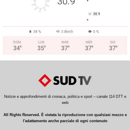
30.9
°
30.9
°
38 %
3.8kmh
5 %
DOM
LUN
MAR
MER
GIO
34
°
35
°
37
°
37
°
37
°
Notizie e approfondimenti di cronaca, politica e sport – canale 114 DTT e
web
All Rights Reserved. È vietata la riproduzione con qualsiasi mezzo e
l'adattamento anche parziale di ogni contenuto