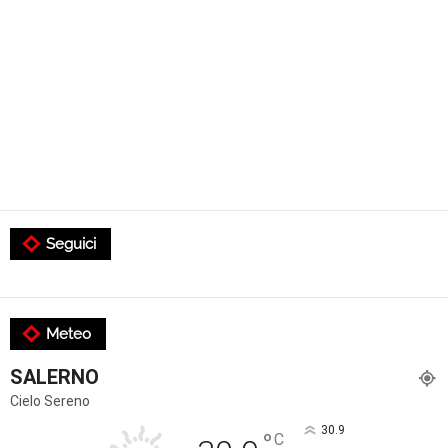
Seguici
Meteo
SALERNO
Cielo Sereno
30.9
°
C