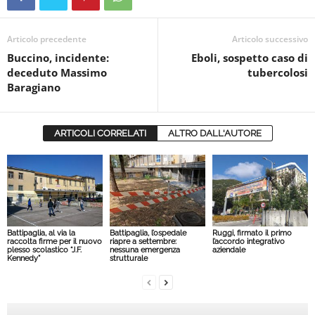
Articolo precedente
Articolo successivo
Buccino, incidente:
Eboli, sospetto caso di
deceduto Massimo
tubercolosi
Baragiano
ARTICOLI CORRELATI
ALTRO DALL'AUTORE
Battipaglia, al via la
Battipaglia, l’ospedale
Ruggi, firmato il primo
raccolta firme per il nuovo
riapre a settembre:
l’accordo integrativo
plesso scolastico “J.F.
nessuna emergenza
aziendale
Kennedy”
strutturale