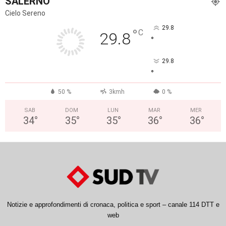
SALERNO
Cielo Sereno
29.8
°
C
29.8
°
29.8
°
50 %
3kmh
0 %
SAB
DOM
LUN
MAR
MER
34
°
35
°
35
°
36
°
36
°
Notizie e approfondimenti di cronaca, politica e sport – canale 114 DTT e
web