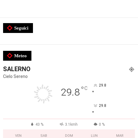
Seguici
Meteo
SALERNO
Cielo Sereno
29.8
°
C
29.8
°
29.8
°
43 %
3.1kmh
0 %
VEN
SAB
DOM
LUN
MAR