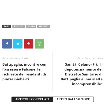
TAGS
ESPOSTO
PORTO
SALERNO
Articolo precedente
Articolo successivo
Battipaglia, incontro con
Sanità, Celano (FI): “Il
l’assessore Falcone: le
depotenziamento del
richieste dei residenti di
Distretto Sanitario di
piazza Gioberti
Battipaglia è una scelta
incomprensibile”
ARTICOLI CORRELATI
ALTRO DALL'AUTORE