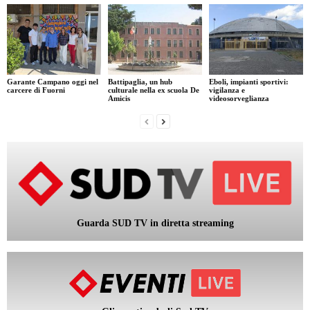
Garante Campano oggi nel
Battipaglia, un hub
Eboli, impianti sportivi:
carcere di Fuorni
culturale nella ex scuola De
vigilanza e
Amicis
videosorveglianza
Guarda SUD TV in diretta streaming