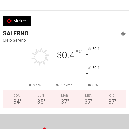
Meteo
SALERNO
Cielo Sereno
30.4
°
C
30.4
°
30.4
°
37 %
0.4kmh
0 %
DOM
LUN
MAR
MER
GIO
34
°
35
°
37
°
37
°
37
°