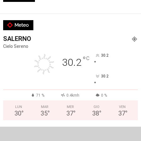
Meteo
SALERNO
Cielo Sereno
30.2
°
C
30.2
°
30.2
°
71 %
0.4kmh
0 %
LUN
MAR
MER
GIO
VEN
30
°
35
°
37
°
38
°
37
°