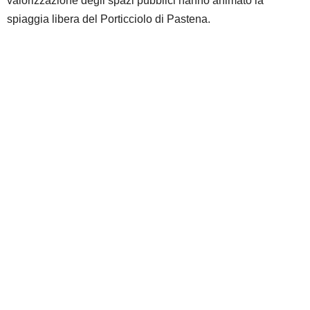
valorizzazione degli spazi pubblici hanno animato la
spiaggia libera del Porticciolo di Pastena.