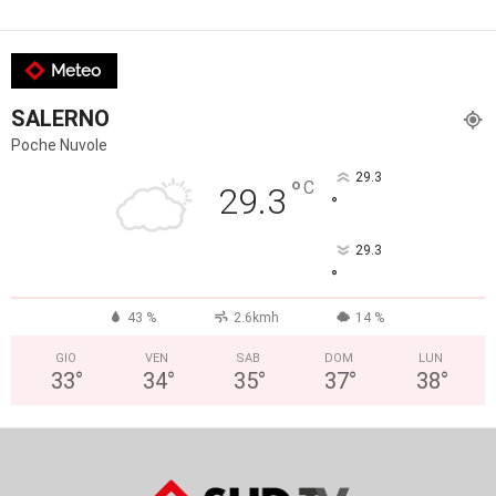
Meteo
SALERNO
Poche Nuvole
29.3
°
C
29.3
°
29.3
°
43 %
2.6kmh
14 %
GIO
VEN
SAB
DOM
LUN
33
°
34
°
35
°
37
°
38
°